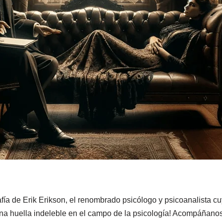
fía de Erik Erikson, el renombrado psicólogo y psicoanalista cuy
na huella indeleble en el campo de la psicología! Acompáñanos 