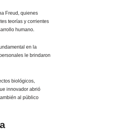
na Freud, quienes
es teorías y corrientes
sarrollo humano.
fundamental en la
personales le brindaron
ectos biológicos,
que innovador abrió
también al público
ía