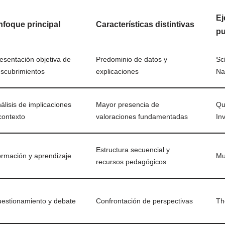
Ej
nfoque principal
Características distintivas
pu
esentación objetiva de
Predominio de datos y
Sci
scubrimientos
explicaciones
Na
álisis de implicaciones
Mayor presencia de
Qu
contexto
valoraciones fundamentadas
In
Estructura secuencial y
rmación y aprendizaje
Mu
recursos pedagógicos
estionamiento y debate
Confrontación de perspectivas
Th