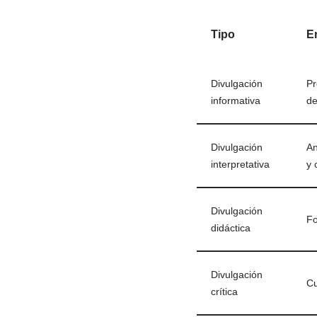
Tipo
E
Divulgación
Pr
informativa
de
Divulgación
An
interpretativa
y 
Divulgación
Fo
didáctica
Divulgación
Cu
crítica