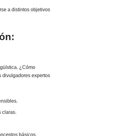
e a distintos objetivos
ión:
ingüística. ¿Cómo
os divulgadores expertos
nsibles.
 claras.
onceptos básicos.