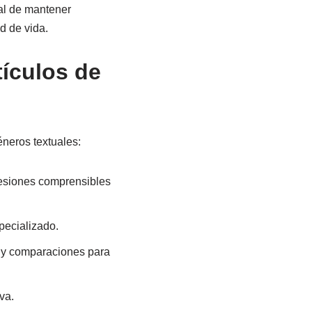
al de mantener
d de vida.
tículos de
éneros textuales:
resiones comprensibles
pecializado.
s y comparaciones para
va.